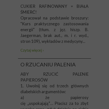
CUKIER RAFINOWANY = BIAŁA
ŚMIERĆ!
Opracował na podstawie broszury:
"Kurs praktycznego zastosowania
energii" (tłum. z jęz. hiszp. B.
Jaegerman, brak aut., m. i r. wyd.,
stron 109), wykładów z medycyny...
Czytaj więcej ›
O RZUCANIU PALENIA
ABY RZUCIĆ PALENIE
PAPIEROSÓW
1. Uwolnij się od trzech głównych
diabelskich argumentów:
a) że papierosy
cię „uspokajają”… Płacisz za to zbyt