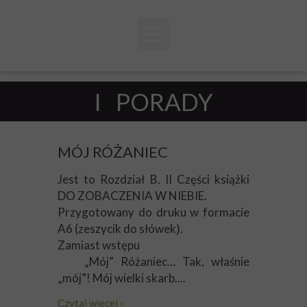
I PORADY
MÓJ RÓŻANIEC
Jest to Rozdział B. II Części książki
DO ZOBACZENIA W NIEBIE.
Przygotowany do druku w formacie
A6 (zeszycik do słówek).
Zamiast wstępu
„Mój” Różaniec… Tak, właśnie
„mój”! Mój wielki skarb....
Czytaj więcej ›