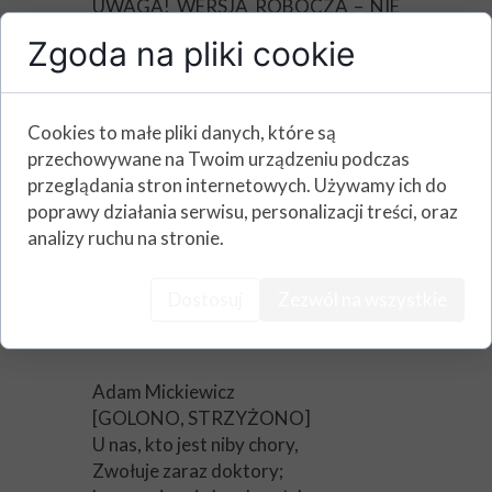
UWAGA! WERSJA ROBOCZA – NIE
DRUKOWAĆ!!!
Zgoda na pliki cookie
Kyrie, eleison, Chryste, eleison, Kyrie,
eleison.
Chryste, usłysz nas. Chryste,
Cookies to małe pliki danych, które są
wysłuchaj nas.
przechowywane na Twoim urządzeniu podczas
Ojcze z nieba Boże – zmiłuj się nad
przeglądania stron internetowych. Używamy ich do
nami.
poprawy działania serwisu, personalizacji treści, oraz
Synu, Odkupicielu świata...
analizy ruchu na stronie.
Czytaj więcej ›
Dostosuj
Zezwól na wszystkie
Dialog Małżeński
Adam Mickiewicz
[GOLONO, STRZYŻONO]
U nas, kto jest niby chory,
Zwołuje zaraz doktory;