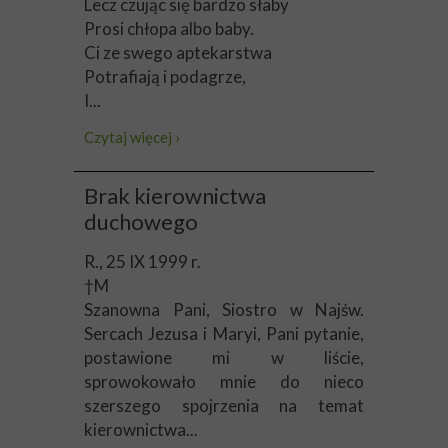
Lecz czując się bardzo słaby
Prosi chłopa albo baby.
Ci ze swego aptekarstwa
Potrafiają i podagrze,
I...
Czytaj więcej ›
Brak kierownictwa
duchowego
R., 25 IX 1999 r.
†M
Szanowna Pani, Siostro w Najśw.
Sercach Jezusa i Maryi, Pani pytanie,
postawione mi w liście,
sprowokowało mnie do nieco
szerszego spojrzenia na temat
kierownictwa...