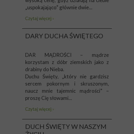
wysoką cenę, gdyż działają na ciebie
„uspokajająco” głównie dwie...
Czytaj więcej ›
DARY DUCHA ŚWIĘTEGO
DAR MĄDROŚCI – mądrze
korzystam z dóbr ziemskich jako z
drabiny do Nieba.
Duchu Święty, „który nie gardzisz
sercem pokornym i skruszonym,
naucz mnie tajemnic mądrości” –
proszę Cię słowami...
Czytaj więcej ›
DUCH ŚWIĘTY W NASZYM