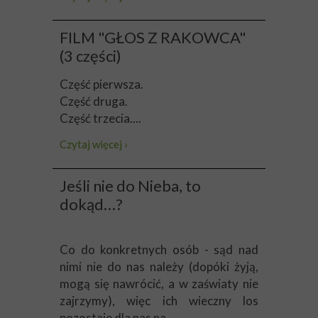
FILM "GŁOS Z RAKOWCA"
(3 części)
Część pierwsza.
Część druga.
Część trzecia....
Czytaj więcej ›
Jeśli nie do Nieba, to
dokąd…?
Co do konkretnych osób - sąd nad
nimi nie do nas należy (dopóki żyją,
mogą się nawrócić, a w zaświaty nie
zajrzymy), więc ich wieczny los
pozostaje dla nas na...