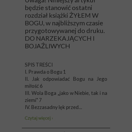
będzie stanowić ostatni
rozdział książki ŻYŁEM W
BOGU, w najbliższym czasie
przygotowywanej do druku.
DO NARZEKAJĄCYCH I
BOJAŹLIWYCH
SPIS TREŚCI
I. Prawda o Bogu 1
II. Jak odpowiadać Bogu na Jego
miłość 6
III. Wola Boga „jako w Niebie, tak i na
ziemi" 7
IV. Bezzasadny lęk przed...
Czytaj więcej ›