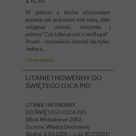
ŻYCIU
W jednym z listów otrzymałem
pytanie: jak pracować nad sobą, żeby
osiągnąć cichość, milczenie i
pokorę? Czy tylko prosić o nie Boga?
Prosić – oczywiście, chociaż nie tylko.
Jedna z...
Czytaj więcej ›
LITANIE I NOWENNY DO
ŚWIĘTEGO OJCA PIO
LITANIE I NOWENNY
DO ŚWIĘTEGO OJCA PIO
(Wyd. Michalineum 2002,
Za zezw. Władzy Duchownej
Siedlce, 6.XII.2001 r., L.dz. 857/2001)