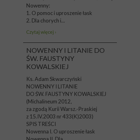
Nowenny:
1. O pomoc i uproszenie łask
2. Dla chorych i...
Czytaj więcej ›
NOWENNY I LITANIE DO
ŚW. FAUSTYNY
KOWALSKIEJ
Ks. Adam Skwarczyński
NOWENNY I LITANIE
DO ŚW. FAUSTYNY KOWALSKIEJ
(Michalineum 2012,
za zgodą Kurii Warsz.-Praskiej
z 15.IV.2003 nr 433(K)2003)
SPIS TREŚCI
Nowenna I. O uproszenie łask
Nowenna II. Dla...