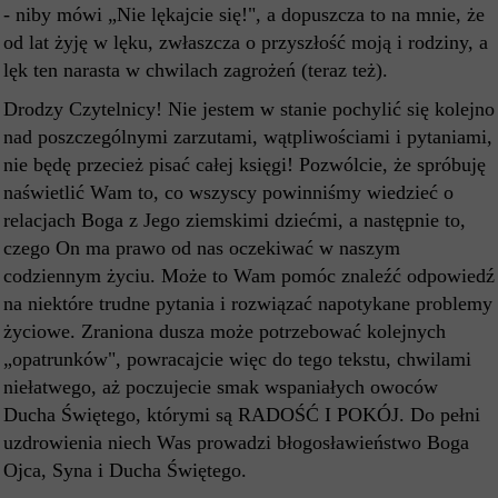
- niby mówi „Nie lękajcie się!", a dopuszcza to na mnie, że
od lat żyję w lęku, zwłaszcza o przyszłość moją i rodziny, a
lęk ten narasta w chwilach zagrożeń (teraz też).
Drodzy Czytelnicy! Nie jestem w stanie pochylić się kolejno
nad poszczególnymi zarzutami, wątpliwościami i pytaniami,
nie będę przecież pisać całej księgi! Pozwólcie, że spróbuję
naświetlić Wam to, co wszyscy powinniśmy wiedzieć o
relacjach Boga z Jego ziemskimi dziećmi, a następnie to,
czego On ma prawo od nas oczekiwać w naszym
codziennym życiu. Może to Wam pomóc znaleźć odpowiedź
na niektóre trudne pytania i rozwiązać napotykane problemy
życiowe. Zraniona dusza może potrzebować kolejnych
„opatrunków", powracajcie więc do tego tekstu, chwilami
niełatwego, aż poczujecie smak wspaniałych owoców
Ducha Świętego, którymi są RADOŚĆ I POKÓJ. Do pełni
uzdrowienia niech Was prowadzi błogosławieństwo Boga
Ojca, Syna i Ducha Świętego.