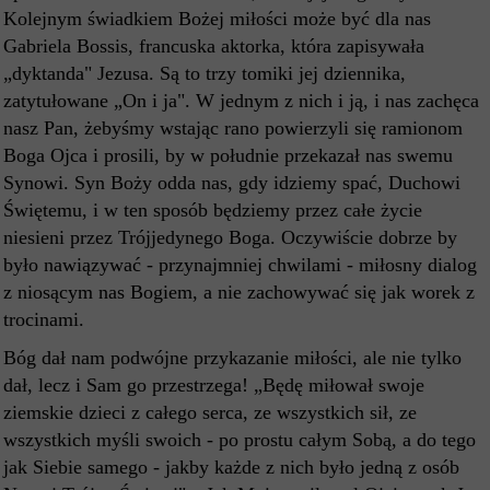
Kolejnym świadkiem Bożej miłości może być dla nas
Gabriela Bossis, francuska aktorka, która zapisywała
„dyktanda" Jezusa. Są to trzy tomiki jej dziennika,
zatytułowane „On i ja". W jednym z nich i ją, i nas zachęca
nasz Pan, żebyśmy wstając rano powierzyli się ramionom
Boga Ojca i prosili, by w południe przekazał nas swemu
Synowi. Syn Boży odda nas, gdy idziemy spać, Duchowi
Świętemu, i w ten sposób będziemy przez całe życie
niesieni przez Trójjedynego Boga. Oczywiście dobrze by
było nawiązywać - przynajmniej chwilami - miłosny dialog
z niosącym nas Bogiem, a nie zachowywać się jak worek z
trocinami.
Bóg dał nam podwójne przykazanie miłości, ale nie tylko
dał, lecz i Sam go przestrzega! „Będę miłował swoje
ziemskie dzieci z całego serca, ze wszystkich sił, ze
wszystkich myśli swoich - po prostu całym Sobą, a do tego
jak Siebie samego - jakby każde z nich było jedną z osób