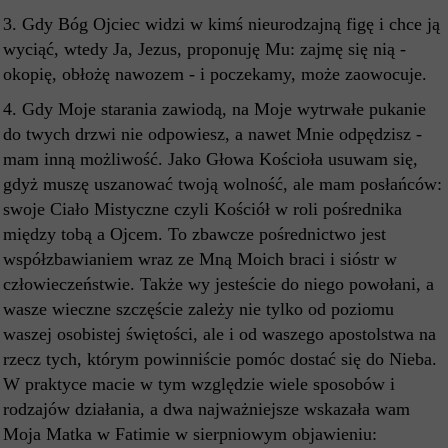
3. Gdy Bóg Ojciec widzi w kimś nieurodzajną figę i chce ją
wyciąć, wtedy Ja, Jezus, proponuję Mu: zajmę się nią -
okopię, obłożę nawozem - i poczekamy, może zaowocuje.
4. Gdy Moje starania zawiodą, na Moje wytrwałe pukanie
do twych drzwi nie odpowiesz, a nawet Mnie odpędzisz -
mam inną możliwość. Jako Głowa Kościoła usuwam się,
gdyż muszę uszanować twoją wolność, ale mam posłańców:
swoje Ciało Mistyczne czyli Kościół w roli pośrednika
między tobą a Ojcem. To zbawcze pośrednictwo jest
współzbawianiem wraz ze Mną Moich braci i sióstr w
człowieczeństwie. Także wy jesteście do niego powołani, a
wasze wieczne szczęście zależy nie tylko od poziomu
waszej osobistej świętości, ale i od waszego apostolstwa na
rzecz tych, którym powinniście pomóc dostać się do Nieba.
W praktyce macie w tym względzie wiele sposobów i
rodzajów działania, a dwa najważniejsze wskazała wam
Moja Matka w Fatimie w sierpniowym objawieniu: