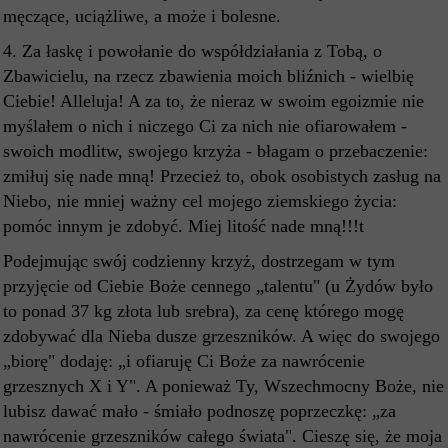
męczące, uciążliwe, a może i bolesne.
4. Za łaskę i powołanie do współdziałania z Tobą, o
Zbawicielu, na rzecz zbawienia moich bliźnich - wielbię
Ciebie! Alleluja! A za to, że nieraz w swoim egoizmie nie
myślałem o nich i niczego Ci za nich nie ofiarowałem -
swoich modlitw, swojego krzyża - błagam o przebaczenie:
zmiłuj się nade mną! Przecież to, obok osobistych zasług na
Niebo, nie mniej ważny cel mojego ziemskiego życia:
pomóc innym je zdobyć. Miej litość nade mną!!!t
Podejmując swój codzienny krzyż, dostrzegam w tym
przyjęcie od Ciebie Boże cennego „talentu" (u Żydów było
to ponad 37 kg złota lub srebra), za cenę którego mogę
zdobywać dla Nieba dusze grzeszników. A więc do swojego
„biorę" dodaję: „i ofiaruję Ci Boże za nawrócenie
grzesznych X i Y". A ponieważ Ty, Wszechmocny Boże, nie
lubisz dawać mało - śmiało podnoszę poprzeczkę: „za
nawrócenie grzeszników całego świata". Cieszę się, że moja