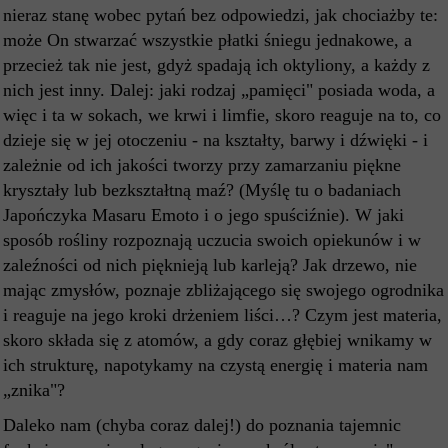
nieraz stanę wobec pytań bez odpowiedzi, jak chociażby te:
może On stwarzać wszystkie płatki śniegu jednakowe, a
przecież tak nie jest, gdyż spadają ich oktyliony, a każdy z
nich jest inny. Dalej: jaki rodzaj „pamięci" posiada woda, a
więc i ta w sokach, we krwi i limfie, skoro reaguje na to, co
dzieje się w jej otoczeniu - na kształty, barwy i dźwięki - i
zależnie od ich jakości tworzy przy zamarzaniu piękne
kryształy lub bezkształtną maź? (Myślę tu o badaniach
Japończyka Masaru Emoto i o jego spuściźnie). W jaki
sposób rośliny rozpoznają uczucia swoich opiekunów i w
zaleźności od nich pięknieją lub karleją? Jak drzewo, nie
mając zmysłów, poznaje zbliżającego się swojego ogrodnika
i reaguje na jego kroki drżeniem liści…? Czym jest materia,
skoro składa się z atomów, a gdy coraz głębiej wnikamy w
ich strukturę, napotykamy na czystą energię i materia nam
„znika"?
Daleko nam (chyba coraz dalej!) do poznania tajemnic