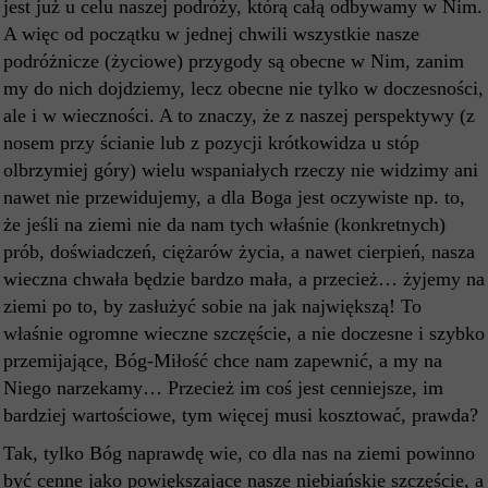
jest już u celu naszej podróży, którą całą odbywamy w Nim.
A więc od początku w jednej chwili wszystkie nasze
podróżnicze (życiowe) przygody są obecne w Nim, zanim
my do nich dojdziemy, lecz obecne nie tylko w doczesności,
ale i w wieczności. A to znaczy, że z naszej perspektywy (z
nosem przy ścianie lub z pozycji krótkowidza u stóp
olbrzymiej góry) wielu wspaniałych rzeczy nie widzimy ani
nawet nie przewidujemy, a dla Boga jest oczywiste np. to,
że jeśli na ziemi nie da nam tych właśnie (konkretnych)
prób, doświadczeń, ciężarów życia, a nawet cierpień, nasza
wieczna chwała będzie bardzo mała, a przecież… żyjemy na
ziemi po to, by zasłużyć sobie na jak największą! To
właśnie ogromne wieczne szczęście, a nie doczesne i szybko
przemijające, Bóg-Miłość chce nam zapewnić, a my na
Niego narzekamy… Przecież im coś jest cenniejsze, im
bardziej wartościowe, tym więcej musi kosztować, prawda?
Tak, tylko Bóg naprawdę wie, co dla nas na ziemi powinno
być cenne jako powiększające nasze niebiańskie szczęście, a