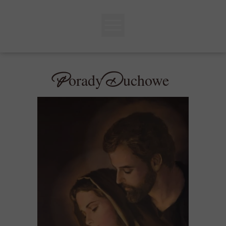
P
D
orady
uchowe