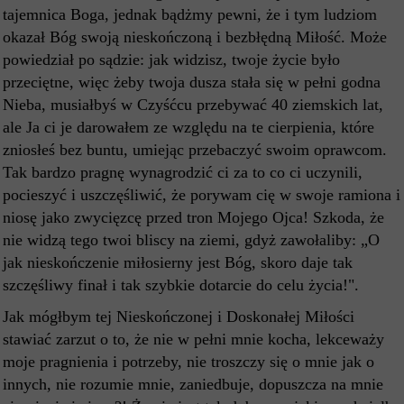
tajemnica Boga, jednak bądżmy pewni, że i tym ludziom
okazał Bóg swoją nieskończoną i bezbłędną Miłość. Może
powiedział po sądzie: jak widzisz, twoje życie było
przeciętne, więc żeby twoja dusza stała się w pełni godna
Nieba, musiałbyś w Czyśćcu przebywać 40 ziemskich lat,
ale Ja ci je darowałem ze względu na te cierpienia, które
zniosłeś bez buntu, umiejąc przebaczyć swoim oprawcom.
Tak bardzo pragnę wynagrodzić ci za to co ci uczynili,
pocieszyć i uszczęśliwić, że porywam cię w swoje ramiona i
niosę jako zwycięzcę przed tron Mojego Ojca! Szkoda, że
nie widzą tego twoi bliscy na ziemi, gdyż zawołaliby: „O
jak nieskończenie miłosierny jest Bóg, skoro daje tak
szczęśliwy finał i tak szybkie dotarcie do celu życia!".
Jak mógłbym tej Nieskończonej i Doskonałej Miłości
stawiać zarzut o to, że nie w pełni mnie kocha, lekceważy
moje pragnienia i potrzeby, nie troszczy się o mnie jak o
innych, nie rozumie mnie, zaniedbuje, dopuszcza na mnie