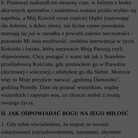
6. Ponieważ nadszedł ten straszny czas, w którym z braku
aktywnych apostołów i szaleństwa szatana piekło szybko się
napełnia, a Mój Kościół coraz częściej błądzi (nazywając
zło dobrem, a dobro złem), zaś liczne cenne powołania
marnują się już w zarodku z powodu zalewu nieczystości -
pozostała Mi inna możliwość: osobista interwencja w życie
Kościoła i świata, którą nazywacie Moją Paruzją czyli
objawieniem. Chcę postąpić z wami tak jak z Szawłem-
prześladowcą Kościoła, gdy postawiłem go w Prawdzie
(doczesnej i wiecznej) i zdobyłem go dla Siebie. Możecie
więc to Moje przyjście nazwać „godziną Damaszku",
godziną Prawdy. Dam się poznać wszystkim, osądzę
wszystkich i zapytam was, co chcecie zrobić z resztą
swojego życia.
II.
JAK ODPOWIADAĆ BOGU NA JEGO MIŁOŚĆ
1. Gdy sobie uświadomisz, że stajesz ze swoimi
oskarżeniami (niezadowoleniem, zarzutami, zbytnimi