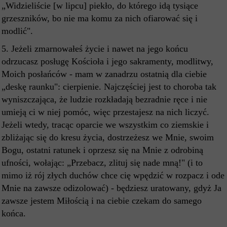
„Widzieliście [w lipcu] piekło, do którego idą tysiące
grzeszników, bo nie ma komu za nich ofiarować się i
modlić".
5. Jeżeli zmarnowałeś życie i nawet na jego końcu
odrzucasz posługę Kościoła i jego sakramenty, modlitwy,
Moich posłańców - mam w zanadrzu ostatnią dla ciebie
„deskę raunku": cierpienie. Najczęściej jest to choroba tak
wyniszczająca, że ludzie rozkładają bezradnie ręce i nie
umieją ci w niej pomóc, więc przestajesz na nich liczyć.
Jeżeli wtedy, tracąc oparcie we wszystkim co ziemskie i
zbliżając się do kresu życia, dostrzeżesz we Mnie, swoim
Bogu, ostatni ratunek i oprzesz się na Mnie z odrobiną
ufności, wołając: „Przebacz, zlituj się nade mną!" (i to
mimo iż rój złych duchów chce cię wpędzić w rozpacz i ode
Mnie na zawsze odizolować) - będziesz uratowany, gdyż Ja
zawsze jestem Miłością i na ciebie czekam do samego
końca.