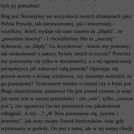
byli jej potrzebni!
Bóg jest Nieomylny we wszystkich swoich działaniach jako
Pełnia Prawdy, tak niestworzonej, jak i stworzonej -
wszelkiej. Jeżeli wydaje się nam czasem że „błądzi", że
„powinien inaczej" - i chcielibyśmy Mu to „inaczej"
dyktować, za „błędy" Go krytykować - kimże my jesteśmy,
tak niedoskonali z natury, byśmy śmieli to czynić? Przecież
my poruszamy się tylko w doczesności, a z tej ograniczonej
perspektywy jak zobaczyć całą prawdę? Opierając się
prawie nosem o ścianę wieżowca, czy możemy twierdzić że
go poznajemy? Tymczasem wiedza o czymś czy o kimś jest
Bogu niepotrzebna, ponieważ On jest ponad czasem (a więc
już teraz jest w naszej przyszłości - nie „wie", tylko „zawsze
jest"), nie ogranicza Go też przestrzeń czy jakakolwiek
odległość. A my…? „W Nim poruszamy się, żyjemy i
jesteśmy", jak uczy święty Paweł Ateńczyków, więc gdy
wyruszamy w podróż, On jest z nami, ale w tej samej chwili