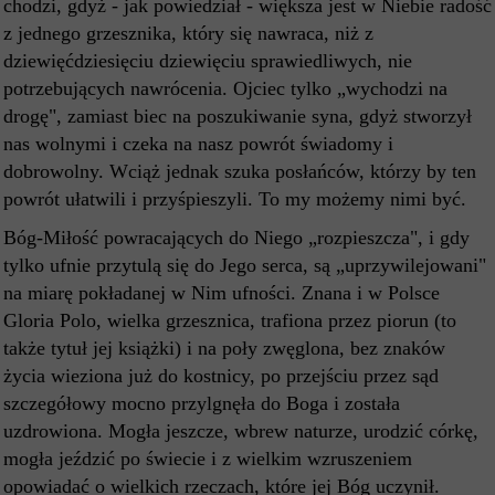
chodzi, gdyż - jak powiedział - większa jest w Niebie radość
z jednego grzesznika, który się nawraca, niż z
dziewięćdziesięciu dziewięciu sprawiedliwych, nie
potrzebujących nawrócenia. Ojciec tylko „wychodzi na
drogę", zamiast biec na poszukiwanie syna, gdyż stworzył
nas wolnymi i czeka na nasz powrót świadomy i
dobrowolny. Wciąż jednak szuka posłańców, którzy by ten
powrót ułatwili i przyśpieszyli. To my możemy nimi być.
Bóg-Miłość powracających do Niego „rozpieszcza", i gdy
tylko ufnie przytulą się do Jego serca, są „uprzywilejowani"
na miarę pokładanej w Nim ufności. Znana i w Polsce
Gloria Polo, wielka grzesznica, trafiona przez piorun (to
także tytuł jej książki) i na poły zwęglona, bez znaków
życia wieziona już do kostnicy, po przejściu przez sąd
szczegółowy mocno przylgnęła do Boga i została
uzdrowiona. Mogła jeszcze, wbrew naturze, urodzić córkę,
mogła jeździć po świecie i z wielkim wzruszeniem
opowiadać o wielkich rzeczach, które jej Bóg uczynił.