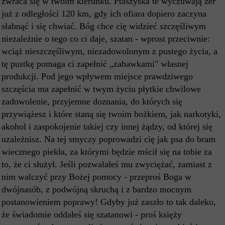
zwraca się w twoim kierunku. Ptaszyska te wyczuwają żer
już z odległości 120 km, gdy ich ofiara dopiero zaczyna
słabnąć i się chwiać. Bóg chce cię widzieć szczęśliwym
niezależnie o tego co ci daje, szatan - wprost przeciwnie:
wciąż nieszczęśliwym, niezadowolonym z pustego życia, a
tę pustkę pomaga ci zapełnić „zabawkami" własnej
produkcji. Pod jego wpływem miejsce prawdziwego
szczęścia ma zapełnić w twym życiu płytkie chwilowe
zadowolenie, przyjemne doznania, do których się
przywiążesz i które staną się twoim bożkiem, jak narkotyki,
akohol i zaspokojenie takiej czy innej żądzy, od której się
uzależnisz. Na tej smyczy poprowadzi cię jak psa do bram
wiecznego piekła, za którymi będzie mścił się na tobie za
to, że ci służył. Jeśli pozwalałeś mu zwyciężać, zamiast z
nim walczyć przy Bożej pomocy - przeproś Boga w
dwójnasób, z podwójną skruchą i z bardzo mocnym
postanowieniem poprawy! Gdyby już zaszło to tak daleko,
że świadomie oddałeś się szatanowi - proś księży