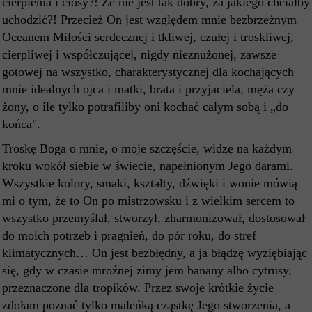
cierpienia i ciosy?! Że nie jest tak dobry, za jakiego chciałby
uchodzić?! Przecież On jest względem mnie bezbrzeżnym
Oceanem Miłości serdecznej i tkliwej, czułej i troskliwej,
cierpliwej i współczującej, nigdy nieznużonej, zawsze
gotowej na wszystko, charakterystycznej dla kochających
mnie idealnych ojca i matki, brata i przyjaciela, męża czy
żony, o ile tylko potrafiliby oni kochać całym sobą i „do
końca".
Troskę Boga o mnie, o moje szczęście, widzę na każdym
kroku wokół siebie w świecie, napełnionym Jego darami.
Wszystkie kolory, smaki, kształty, dźwięki i wonie mówią
mi o tym, że to On po mistrzowsku i z wielkim sercem to
wszystko przemyślał, stworzył, zharmonizował, dostosował
do moich potrzeb i pragnień, do pór roku, do stref
klimatycznych… On jest bezbłędny, a ja błądzę wyziębiając
się, gdy w czasie mroźnej zimy jem banany albo cytrusy,
przeznaczone dla tropików. Przez swoje krótkie życie
zdołam poznać tylko maleńką cząstkę Jego stworzenia, a