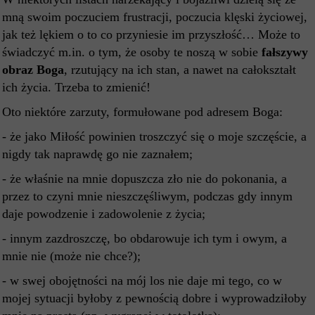
mną swoim poczuciem frustracji, poczucia klęski życiowej,
jak też lękiem o to co przyniesie im przyszłość… Może to
świadczyć m.in. o tym, że osoby te noszą w sobie
fałszywy
obraz Boga
, rzutujący na ich stan, a nawet na całokształt
ich życia. Trzeba to zmienić!
Oto niektóre zarzuty, formułowane pod adresem Boga:
- że jako Miłość powinien troszczyć się o moje szczęście, a
nigdy tak naprawdę go nie zaznałem;
- że właśnie na mnie dopuszcza zło nie do pokonania, a
przez to czyni mnie nieszczęśliwym, podczas gdy innym
daje powodzenie i zadowolenie z życia;
- innym zazdroszczę, bo obdarowuje ich tym i owym, a
mnie nie (może nie chce?);
- w swej obojętności na mój los nie daje mi tego, co w
mojej sytuacji byłoby z pewnością dobre i wyprowadziłoby