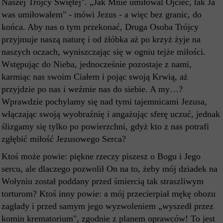
Naszej Trójcy Świętej". „Jak Mnie umiłowal Ojciec, tak Ja
was umiłowałem" - mówi Jezus - a więc bez granic, do
końca. Aby nas o tym przekonać, Druga Osoba Trójcy
przyjmuje naszą naturę i od żłóbka aż po krzyż żyje na
naszych oczach, wyniszczając się w ogniu tejże miłości.
Wstępując do Nieba, jednocześnie pozostaje z nami,
karmiąc nas swoim Ciałem i pojąc swoją Krwią, aż
przyjdzie po nas i weźmie nas do siebie. A my…?
Wprawdzie pochylamy się nad tymi tajemnicami Jezusa,
włączając swoją wyobraźnię i angażując sferę uczuć, jednak
ślizgamy się tylko po powierzchni, gdyż kto z nas potrafi
zgłębić miłość Jezusowego Serca?
Ktoś może powie: piękne rzeczy piszesz o Bogu i Jego
sercu, ale dlaczego pozwolił On na to, żeby mój dziadek na
Wołyniu został poddany przed śmiercią tak straszliwym
torturom? Ktoś inny powie: a mój przecierpiał mękę obozu
zagłady i przed samym jego wyzwoleniem „wyszedł przez
komin krematorium", zgodnie z planem oprawców! To jest