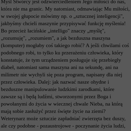
Myśl Stwórcy jest odzwierciedleniem Jego miłości do nas,
która nie ma granic. My natomiast, odmawiając Mu miłości,
w swojej głupocie mówimy np. o „sztucznej inteligencji",
jakbyśmy chcieli maszynie przypisywać funkcję myślenia!
Bo przecież łacińskie „intelligo" znaczy „myślę",
„rozumuję", „rozumiem", a jak bezduszna maszyna
(komputer) mogłaby coś takiego robić? A jeśli chwilami coś
podobnego robi, to tylko ku przerażeniu człowieka, który
konstatuje, że tym urządzeniem posługuje się przebiegły
diabeł, natomiast sama maszyna ani na sekundę, ani na
milimetr nie wychyli się poza program, napisany dla niej
przez człowieka. Dalej: jak nazwać nasze ohydne i
bezduszne manipulowanie ludzkimi zarodkami, które
zawsze są i będą ludźmi, stworzonymi przez Boga i
powołanymi do życia w wiecznej chwale Nieba, na którą
mają sobie zasłużyć przez święte życie na ziemi?
Weterynarz może sztuczie zapładniać zwierzęta bez duszy,
ale czy podobne - pozaustrojowe - poczynanie życia ludzi,