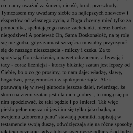
co mamy uważać za śmieci, nicość, brud, przeszkody.
Tymczasem my uważamy siebie za najlepszych znawców i
ekspertów od własnego życia, a Boga chcemy mieć tylko za
pomocnika, spełniającego nasze zachcianki, nieraz bardzo
niegodziwe! A ponieważ On, Sama Doskonałość, na tę rolę
się nie godzi, gdyż zamiast szczęścia musiałby przyczynić
się do naszego nieszczęścia - milczy i czeka. Za to
spotykają Go oskarżenia, a nawet odrzucenie, a bywają i
tacy - coraz liczniejsi - którzy bluźnią: szatan jest lepszy od
Ciebie, bo o co go prosimy, to nam daje: władzę, sławę,
bogactwo, przyjemności i zaspokojenie żądz! Ale i
posuwają się w swej głupocie jeszcze dalej, twierdząc, że
skoro na ziemi szatan jest dla nich „dobry", to mogą się po
nim spodziewać, że taki będzie i po śmierci. Tak więc
piekło pełne męczarni jawi im się tylko jako bajka, a
swojemu „dobremu panu" stawiają pomniki, zapisują w
testamencie swoją duszę, odwdzięczają się na różne sposoby
jak tego oczekuje, gdyż lubi w swej pysze odbierać od ludzi