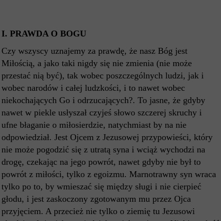
I.
PRAWDA O BOGU
Czy wszyscy uznajemy za prawdę, że nasz Bóg jest
Miłością, a jako taki nigdy się nie zmienia (nie może
przestać nią być), tak wobec poszczególnych ludzi, jak i
wobec narodów i całej ludzkości, i to nawet wobec
niekochających Go i odrzucających?. To jasne, że gdyby
nawet w piekle usłyszał czyjeś słowo szczerej skruchy i
ufne błaganie o miłosierdzie, natychmiast by na nie
odpowiedział. Jest Ojcem z Jezusowej przypowieści, który
nie może pogodzić się z utratą syna i wciąż wychodzi na
drogę, czekając na jego powrót, nawet gdyby nie był to
powrót z miłości, tylko z egoizmu. Marnotrawny syn wraca
tylko po to, by wmieszać się między sługi i nie cierpieć
głodu, i jest zaskoczony zgotowanym mu przez Ojca
przyjęciem. A przecież nie tylko o ziemię tu Jezusowi