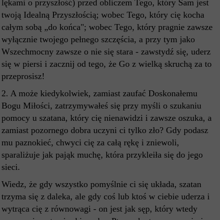
lękami o przyszłość) przed obliczem Tego, który Sam jest
twoją Idealną Przyszłością; wobec Tego, który cię kocha
całym sobą „do końca"; wobec Tego, który pragnie zawsze
wyłącznie twojego pełnego szczęścia, a przy tym jako
Wszechmocny zawsze o nie się stara - zawstydź się, uderz
się w piersi i zacznij od tego, że Go z wielką skruchą za to
przeprosisz!
2. A może kiedykolwiek, zamiast zaufać Doskonałemu
Bogu Miłości, zatrzymywałeś się przy myśli o szukaniu
pomocy u szatana, który cię nienawidzi i zawsze oszuka, a
zamiast pozornego dobra uczyni ci tylko zło? Gdy podasz
mu paznokieć, chwyci cię za całą rękę i zniewoli,
sparaliżuje jak pająk muchę, która przykleiła się do jego
sieci.
Wiedz, że gdy wszystko pomyślnie ci się układa, szatan
trzyma się z daleka, ale gdy coś lub ktoś w ciebie uderza i
wytrąca cię z równowagi - on jest jak sęp, który wtedy