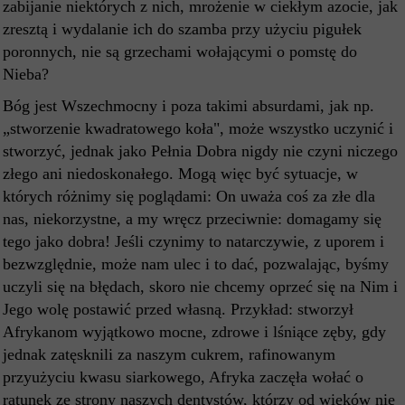
zabijanie niektórych z nich, mrożenie w ciekłym azocie, jak
zresztą i wydalanie ich do szamba przy użyciu pigułek
poronnych, nie są grzechami wołającymi o pomstę do
Nieba?
Bóg jest Wszechmocny i poza takimi absurdami, jak np.
„stworzenie kwadratowego koła", może wszystko uczynić i
stworzyć, jednak jako Pełnia Dobra nigdy nie czyni niczego
złego ani niedoskonałego. Mogą więc być sytuacje, w
których różnimy się poglądami: On uważa coś za złe dla
nas, niekorzystne, a my wręcz przeciwnie: domagamy się
tego jako dobra! Jeśli czynimy to natarczywie, z uporem i
bezwzględnie, może nam ulec i to dać, pozwalając, byśmy
uczyli się na błędach, skoro nie chcemy oprzeć się na Nim i
Jego wolę postawić przed własną. Przykład: stworzył
Afrykanom wyjątkowo mocne, zdrowe i lśniące zęby, gdy
jednak zatęsknili za naszym cukrem, rafinowanym
przyużyciu kwasu siarkowego, Afryka zaczęła wołać o
ratunek ze strony naszych dentystów, którzy od wieków nie