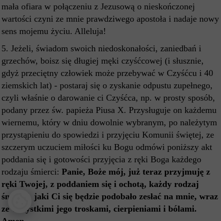
mała ofiara w połączeniu z Jezusową o nieskończonej
wartości czyni ze mnie prawdziwego apostoła i nadaje nowy
sens mojemu życiu. Alleluja!
5. Jeżeli, świadom swoich niedoskonałości, zaniedbań i
grzechów, boisz się długiej męki czyśćcowej (i słusznie,
gdyż przeciętny człowiek może przebywać w Czyśćcu i 40
ziemskich lat) - postaraj się o zyskanie odpustu zupełnego,
czyli właśnie o darowanie ci Czyśćca, np. w prosty sposób,
podany przez św. papieża Piusa X. Przysługuje on każdemu
wiernemu, który w dniu dowolnie wybranym, po należytym
przystąpieniu do spowiedzi i przyjęciu Komunii świętej, ze
szczerym uczuciem miłości ku Bogu odmówi poniższy akt
poddania się i gotowości przyjęcia z ręki Boga każdego
rodzaju śmierci:
Panie, Boże mój, już teraz przyjmuję z
ręki Twojej, z poddaniem się i ochotą, każdy rodzaj
śmierci, jaki Ci się będzie podobało zesłać na mnie, wraz
ze wszystkimi jego troskami, cierpieniami i bólami.