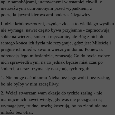
np. z samobójcami, uratowanymi w ostatniej chwili, z
nietrzeźwymi uchronionymi przed wypadkiem, z
początkującymi kierowcami podczas ślizgawicy.
Ludzie krótkowzroczni, czyniąc zło - a to wielkiego wysiłku
nie wymaga, nawet często bywa przyjemne - zapracowują
sobie na wieczną śmierć i męczarnie, ale Bóg z nich do
samego końca ich życia nie rezygnuje, gdyż jest Miłością i
pragnie ich mieć w swoim wiecznym domu. Ponieważ
odrzucają Jego miłosierdzie, zmuszają Go do bycia wobec
nich sprawiedliwym, na co jednak będzie miał czas po
śmierci, a teraz trzyma się następujących reguł:
1. Nie mogę dać nikomu Nieba bez jego woli i bez zasług,
bo nie byłby w nim szczęśliwy.
2. Wciąż stwarzam wam okazje do tychże zasług - nie
marnujcie ich nawet wtedy, gdy was nie pociągają i są
wymagające, trudne, trochę kosztują, bo na ziemi nie ma
miłości bez ofiar.