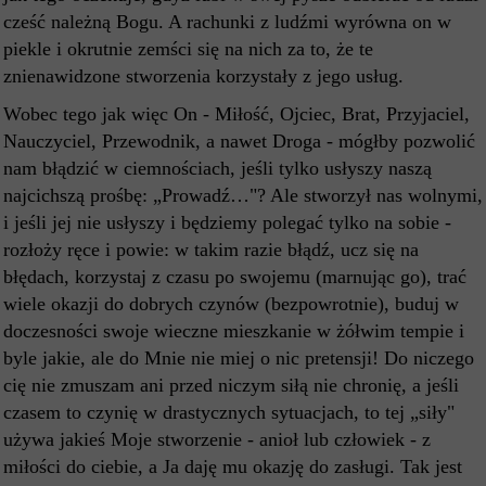
cześć należną Bogu. A rachunki z ludźmi wyrówna on w
piekle i okrutnie zemści się na nich za to, że te
znienawidzone stworzenia korzystały z jego usług.
Wobec tego jak więc On - Miłość, Ojciec, Brat, Przyjaciel,
Nauczyciel, Przewodnik, a nawet Droga - mógłby pozwolić
nam błądzić w ciemnościach, jeśli tylko usłyszy naszą
najcichszą prośbę: „Prowadź…"? Ale stworzył nas wolnymi,
i jeśli jej nie usłyszy i będziemy polegać tylko na sobie -
rozłoży ręce i powie: w takim razie błądź, ucz się na
błędach, korzystaj z czasu po swojemu (marnując go), trać
wiele okazji do dobrych czynów (bezpowrotnie), buduj w
doczesności swoje wieczne mieszkanie w żółwim tempie i
byle jakie, ale do Mnie nie miej o nic pretensji! Do niczego
cię nie zmuszam ani przed niczym siłą nie chronię, a jeśli
czasem to czynię w drastycznych sytuacjach, to tej „siły"
używa jakieś Moje stworzenie - anioł lub człowiek - z
miłości do ciebie, a Ja daję mu okazję do zasługi. Tak jest