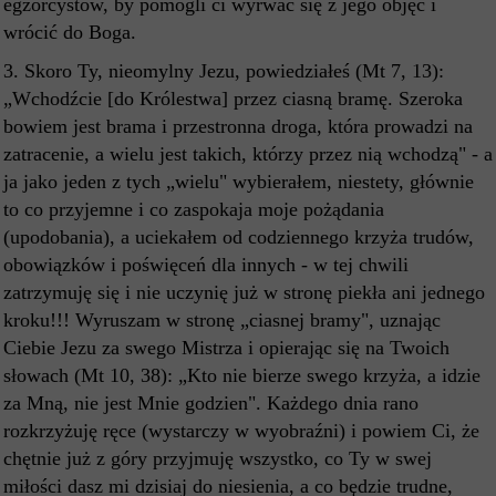
egzorcystów, by pomogli ci wyrwać się z jego objęć i
wrócić do Boga.
3. Skoro Ty, nieomylny Jezu, powiedziałeś (Mt 7, 13):
„Wchodźcie [do Królestwa] przez ciasną bramę. Szeroka
bowiem jest brama i przestronna droga, która prowadzi na
zatracenie, a wielu jest takich, którzy przez nią wchodzą" - a
ja jako jeden z tych „wielu" wybierałem, niestety, głównie
to co przyjemne i co zaspokaja moje pożądania
(upodobania), a uciekałem od codziennego krzyża trudów,
obowiązków i poświęceń dla innych - w tej chwili
zatrzymuję się i nie uczynię już w stronę piekła ani jednego
kroku!!! Wyruszam w stronę „ciasnej bramy", uznając
Ciebie Jezu za swego Mistrza i opierając się na Twoich
słowach (Mt 10, 38): „Kto nie bierze swego krzyża, a idzie
za Mną, nie jest Mnie godzien". Każdego dnia rano
rozkrzyżuję ręce (wystarczy w wyobraźni) i powiem Ci, że
chętnie już z góry przyjmuję wszystko, co Ty w swej
miłości dasz mi dzisiaj do niesienia, a co będzie trudne,