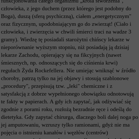
funkcjonowania całego organizmu „króla stworzenia",
człowieka, z jego duchem (przez którego jest podobny do
Boga), duszą (sferą psychiczną), ciałem „energetycznym"
oraz fizycznym, upodobniającym go do zwierząt! (Ciało i
człowieka, i zwierzęcia w chwili śmierci traci na wadze 3
gramy). Wiedzę tę posiadali starożytni chińscy lekarze w
nieporównanie wyższym stopniu, niż posiadają ją dzisiaj
lekarze Zachodu, opierający się na fikcyjnych (nawet
śmiesznych, np. odnoszących się do ciśnienia krwi)
regułach Żyda Rockefellera. Nie umiejąc wniknąć w źródło
choroby, patrzą tylko na jej objawy i stosują szablonowe
„procedury", przepisują tzw. „leki" chemiczne i z
satysfakcją z dobrze wypełnionego obowiązku odnotowują
te fakty w papierach. A gdy ich zapytać, jak odżywiać się
zgodnie z porami roku, rozłożą bezradnie ręce i odeślą do
dietetyka. Gdy zapytać chirurga, dlaczego boli dalej noga po
jej amputowaniu, wzruszy tylko ramionami, gdyż nie ma
pojęcia o istnieniu kanałów i węzłów (centrów)