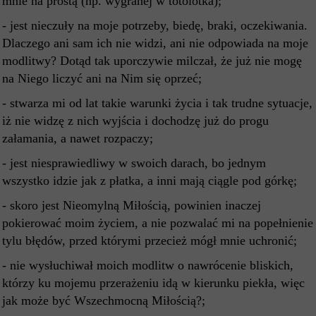
mnie na prostą (np. wygranej w totolotka);
- jest nieczuły na moje potrzeby, biedę, braki, oczekiwania.
Dlaczego ani sam ich nie widzi, ani nie odpowiada na moje
modlitwy? Dotąd tak uporczywie milczał, że już nie mogę
na Niego liczyć ani na Nim się oprzeć;
- stwarza mi od lat takie warunki życia i tak trudne sytuacje,
iż nie widzę z nich wyjścia i dochodzę już do progu
załamania, a nawet rozpaczy;
- jest niesprawiedliwy w swoich darach, bo jednym
wszystko idzie jak z płatka, a inni mają ciągle pod górkę;
- skoro jest Nieomylną Miłością, powinien inaczej
pokierować moim życiem, a nie pozwalać mi na popełnienie
tylu błędów, przed którymi przecież mógł mnie uchronić;
- nie wysłuchiwał moich modlitw o nawrócenie bliskich,
którzy ku mojemu przerażeniu idą w kierunku piekła, więc
jak może być Wszechmocną Miłością?;