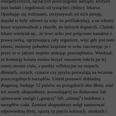
energetycznych, łączących poszczególne narządy, których
stan badali i regulowali od tysiącleci chińscy lekarze.
Opiekując się rodzinami, otrzymywali od nich pensję,
dopóki te były zdrowe (a więc za profilaktykę), a na własny
koszt wyprowadzali z chorób, do których dopuścili. Chiński
lekarz wiedział np., że lewe ucho jest połączone kanałem z
prawą nerką, ogrzewającą cały organizm, więc gdy jest nam
zimno, możemy pobudzić krążenie w uchu rozcierając je i
przez to w jakimś stopniu unikając przeziębienia. Wiedział,
że kontuzję kolana można leczyć masażem łokcia po tej
samej stronie ciała, a punkty refleksyjne na stopach,
dłoniach, uszach, czaszce czy języku pozwalają na leczenie
poszczególnych narządów. Umiał postawić dokładną
diagnozę, badając 12 pulsów na przegubach obu dłoni, znał
też zasady akupunktury, pozwalającej na dodawanie lub
ujmowanie energii („gorącej" lub „zimnej") każdemu z
narządów ciała. Zamiast akupunktury mógł zastosować
odpowiednią dietę, opartą na pięciu kolorach, smakach i