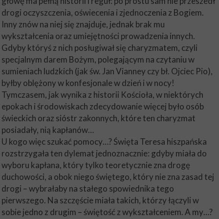
głowę ma pełną historii i reguł: po prostu sam nie przeszedł
drogi oczyszczenia, oświecenia i zjednoczenia z Bogiem.
Inny znów na niej się znajduje, jednak brak mu
wykształcenia oraz umiejętności prowadzenia innych.
Gdyby któryś z nich posługiwał się charyzmatem, czyli
specjalnym darem Bożym, polegającym na czytaniu w
sumieniach ludzkich (jak św. Jan Vianney czy bł. Ojciec Pio),
byłby oblężony w konfesjonale w dzień i w nocy!
Tymczasem, jak wynika z historii Kościoła, w niektórych
epokach i środowiskach zdecydowanie więcej było osób
świeckich oraz sióstr zakonnych, które ten charyzmat
posiadały, nią kapłanów…
U kogo więc szukać pomocy…? Święta Teresa hiszpańska
rozstrzygała ten dylemat jednoznacznie: gdyby miała do
wyboru kapłana, który tylko teoretycznie zna drogę
duchowości, a obok niego świętego, który nie zna zasad tej
drogi – wybrałaby na stałego spowiednika tego
pierwszego. Na szczęście miała takich, którzy łączyli w
sobie jedno z drugim – świętość z wykształceniem. A my…?