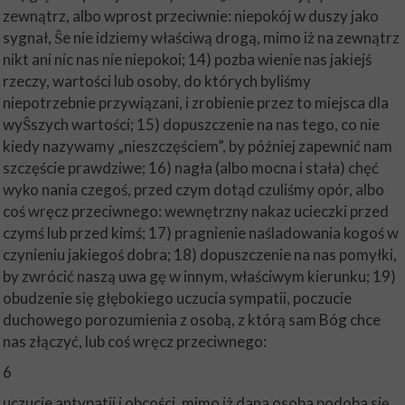
zewnątrz, albo wprost przeciwnie: niepokój w duszy jako
sygnał, Ŝe nie idziemy właściwą drogą, mimo iż na zewnątrz
nikt ani nic nas nie niepokoi; 14) pozba wienie nas jakiejś
rzeczy, wartości lub osoby, do których byliśmy
niepotrzebnie przywiązani, i zrobienie przez to miejsca dla
wyŜszych wartości; 15) dopuszczenie na nas tego, co nie
kiedy nazywamy „nieszczęściem”, by później zapewnić nam
szczęście prawdziwe; 16) nagła (albo mocna i stała) chęć
wyko nania czegoś, przed czym dotąd czuliśmy opór, albo
coś wręcz przeciwnego: wewnętrzny nakaz ucieczki przed
czymś lub przed kimś; 17) pragnienie naśladowania kogoś w
czynieniu jakiegoś dobra; 18) dopuszczenie na nas pomyłki,
by zwrócić naszą uwa gę w innym, właściwym kierunku; 19)
obudzenie się głębokiego uczucia sympatii, poczucie
duchowego porozumienia z osobą, z którą sam Bóg chce
nas złączyć, lub coś wręcz przeciwnego:
6
uczucie antypatii i obcości, mimo iż dana osoba podoba się