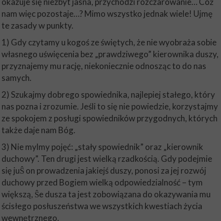
okazuje się niezbyt jasna, przychodzi rozczarowanie… Cóż
nam więc pozostaje…? Mimo wszystko jednak wiele! Ujmę
te zasady w punkty.
1) Gdy czytamy u kogoś ze świętych, że nie wyobraża sobie
własnego uświęcenia bez „prawdziwego” kierownika duszy,
przyznajemy mu rację, niekoniecznie odnosząc to do nas
samych.
2) Szukajmy dobrego spowiednika, najlepiej stałego, który
nas pozna i zrozumie. Jeśli to się nie powiedzie, korzystajmy
ze spokojem z posługi spowiedników przygodnych, których
także daje nam Bóg.
3) Nie mylmy pojęć: „stały spowiednik” oraz „kierownik
duchowy”. Ten drugi jest wielką rzadkością. Gdy podejmie
się juŜ on prowadzenia jakiejś duszy, ponosi za jej rozwój
duchowy przed Bogiem wielką odpowiedzialność – tym
większą, Ŝe dusza ta jest zobowiązana do okazywania mu
ścisłego posłuszeństwa we wszystkich kwestiach życia
wewnętrznego.