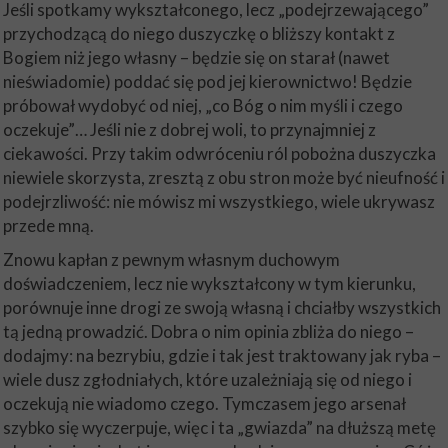
Jeśli spotkamy wykształconego, lecz „podejrzewającego”
przychodzącą do niego duszyczkę o bliższy kontakt z
Bogiem niż jego własny – będzie się on starał (nawet
nieświadomie) poddać się pod jej kierownictwo! Będzie
próbował wydobyć od niej, „co Bóg o nim myśli i czego
oczekuje”… Jeśli nie z dobrej woli, to przynajmniej z
ciekawości. Przy takim odwróceniu ról pobożna duszyczka
niewiele skorzysta, zresztą z obu stron może być nieufność i
podejrzliwość: nie mówisz mi wszystkiego, wiele ukrywasz
przede mną.
Znowu kapłan z pewnym własnym duchowym
doświadczeniem, lecz nie wykształcony w tym kierunku,
porównuje inne drogi ze swoją własną i chciałby wszystkich
tą jedną prowadzić. Dobra o nim opinia zbliża do niego –
dodajmy: na bezrybiu, gdzie i tak jest traktowany jak ryba –
wiele dusz zgłodniałych, które uzależniają się od niego i
oczekują nie wiadomo czego. Tymczasem jego arsenał
szybko się wyczerpuje, więc i ta „gwiazda” na dłuższą metę