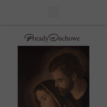
P
D
orady
uchowe