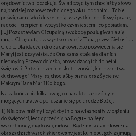
orędownictwo, oczekuje. Świadczą o tym chociażby słowa
najbardziej rozpowszechnionego aktu oddania: …Tobie
poświęcam ciało i duszę moją, wszystkie modlitwy i prace,
radości i cierpienia, wszystko czym jestem i co posiadam.
[…] Pozostawiam Ci zupełną swobodę posługiwania się
mną… Chcę odtąd wszystko czynić z Tobą, przez Ciebie i dla
Ciebie. Dla idących drogą całkowitego poświęcenia się
Maryi jest oczywiste, że Ona sama staje się dla nich
nieomylną Przewodniczką, prowadzącą ich do pełni
świętości. Potwierdzeniem skuteczności „kierownictwa
duchowego” Maryi są chociaŜby pisma oraz Ŝycie św.
Maksymiliana Marii Kolbego.
Na zakończenie kilka uwag o charakterze ogólnym,
mogących ułatwić poruszanie się po drodze Bożej.
1) Nie powinniśmy liczyć zbytnio na własne siły w dążeniu
do świętości, lecz oprzeć się na Bogu – na Jego
wszechmocy, mądrości, miłości. Bądźmy jak aniołowie na
obrazach: ich wzrok skierowany jest ku niebu, gdy zajmują