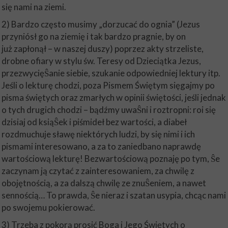
się nami na ziemi.
2) Bardzo często musimy „dorzucać do ognia” (Jezus
przyniósł go na ziemię i tak bardzo pragnie, by on
już zapłonął – w naszej duszy) poprzez akty strzeliste,
drobne ofiary w stylu św. Teresy od Dzieciątka Jezus,
przezwycięŜanie siebie, szukanie odpowiedniej lektury itp.
Jeśli o lekturę chodzi, poza Pismem Świętym sięgajmy po
pisma świętych oraz zmarłych w opinii świętości, jeśli jednak
o tych drugich chodzi – bądźmy uwaŜni i roztropni: roi się
dzisiaj od ksiąŜek i piśmideł bez wartości, a diabeł
rozdmuchuje sławę niektórych ludzi, by się nimi i ich
pismami interesowano, a za to zaniedbano naprawdę
wartościową lekturę! Bezwartościową poznaję po tym, Ŝe
zaczynam ją czytać z zainteresowaniem, za chwilę z
obojętnością, a za dalszą chwilę ze znuŜeniem, a nawet
sennością… To prawda, Ŝe nieraz i szatan usypia, chcąc nami
po swojemu pokierować.
3) Trzeba z pokorą prosić Boga i Jego Świętych o