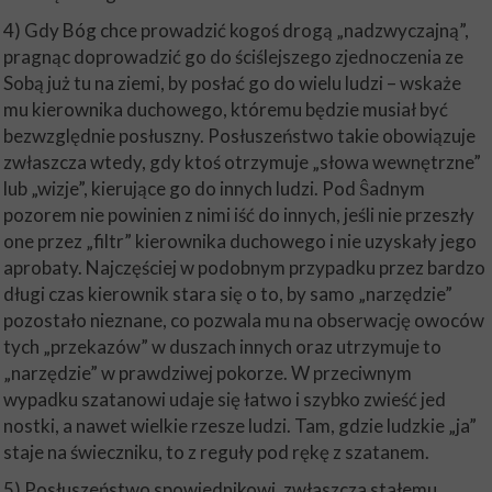
4) Gdy Bóg chce prowadzić kogoś drogą „nadzwyczajną”,
pragnąc doprowadzić go do ściślejszego zjednoczenia ze
Sobą już tu na ziemi, by posłać go do wielu ludzi – wskaże
mu kierownika duchowego, któremu będzie musiał być
bezwzględnie posłuszny. Posłuszeństwo takie obowiązuje
zwłaszcza wtedy, gdy ktoś otrzymuje „słowa wewnętrzne”
lub „wizje”, kierujące go do innych ludzi. Pod Ŝadnym
pozorem nie powinien z nimi iść do innych, jeśli nie przeszły
one przez „filtr” kierownika duchowego i nie uzyskały jego
aprobaty. Najczęściej w podobnym przypadku przez bardzo
długi czas kierownik stara się o to, by samo „narzędzie”
pozostało nieznane, co pozwala mu na obserwację owoców
tych „przekazów” w duszach innych oraz utrzymuje to
„narzędzie” w prawdziwej pokorze. W przeciwnym
wypadku szatanowi udaje się łatwo i szybko zwieść jed
nostki, a nawet wielkie rzesze ludzi. Tam, gdzie ludzkie „ja”
staje na świeczniku, to z reguły pod rękę z szatanem.
5) Posłuszeństwo spowiednikowi, zwłaszcza stałemu,