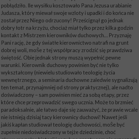
pobłądziło. Ile wysiłku kosztowało Pana Jezusa urabianie
Judasza, który miewał swoje wzloty i upadki i do końca nie
został przez Niego odrzucony! Prześcignął go jednak
dobry łotr na krzyżu, chociaż miał tylko przez kilka godzin
kontakt z Mistrzem kierowników duchowych… Przyznaję
Pani rację, że gdy światłe kierownictwo natrafi na grunt
dobrej woli, moŜe z tej współpracy zrodzić się prawdziwa
świętość. Obie jednak strony muszą wypełnić pewne
warunki. Kierownik duchowy powinien być nie tylko
wykształcony (niewielu studiowało teologię życia
wewnętrznego, a seminaria duchowne zaledwie sygnalizują
ten temat, przynajmniej od strony praktycznej), ale nadto
doświadczony – sam powinien mieć za sobą etapy, przez
które chce przeprowadzić swego ucznia. Może to brzmieć
paradoksalnie, ale łatwo daje się zauważyć, że prawie wcale
nie istnieją dzisiaj tacy kierownicy duchowi! Nawet jeśli
jakiś kapłan studiował teologię duchowości, moŜe być
zupełnie niedoświadczony w tejże dziedzinie, choć