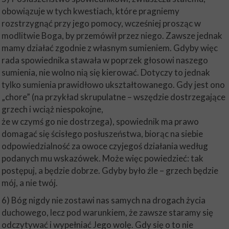
obowiązuje w tych kwestiach, które pragniemy
rozstrzygnąć przy jego pomocy, wcześniej prosząc w
modlitwie Boga, by przemówił przez niego. Zawsze jednak
mamy działać zgodnie z własnym sumieniem. Gdyby więc
rada spowiednika stawała w poprzek głosowi naszego
sumienia, nie wolno nią się kierować. Dotyczy to jednak
tylko sumienia prawidłowo ukształtowanego. Gdy jest ono
„chore” (na przykład skrupulatne – wszędzie dostrzegające
grzech i wciąż niespokojne,
że w czymś go nie dostrzega), spowiednik ma prawo
domagać się ścisłego posłuszeństwa, biorąc na siebie
odpowiedzialność za owoce czyjegoś działania według
podanych mu wskazówek. Może więc powiedzieć: tak
postępuj, a będzie dobrze. Gdyby było źle – grzech będzie
mój, a nie twój.
6) Bóg nigdy nie zostawi nas samych na drogach życia
duchowego, lecz pod warunkiem, że zawsze staramy się
odczytywać i wypełniać Jego wolę. Gdy się o to nie