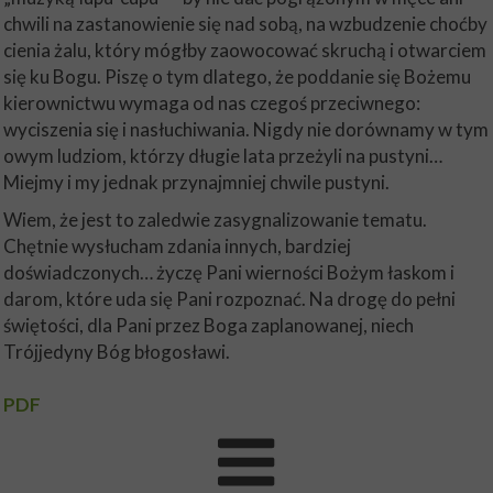
chwili na zastanowienie się nad sobą, na wzbudzenie choćby
cienia żalu, który mógłby zaowocować skruchą i otwarciem
się ku Bogu. Piszę o tym dlatego, że poddanie się Bożemu
kierownictwu wymaga od nas czegoś przeciwnego:
wyciszenia się i nasłuchiwania. Nigdy nie dorównamy w tym
owym ludziom, którzy długie lata przeżyli na pustyni…
Miejmy i my jednak przynajmniej chwile pustyni.
Wiem, że jest to zaledwie zasygnalizowanie tematu.
Chętnie wysłucham zdania innych, bardziej
doświadczonych… życzę Pani wierności Bożym łaskom i
darom, które uda się Pani rozpoznać. Na drogę do pełni
świętości, dla Pani przez Boga zaplanowanej, niech
Trójjedyny Bóg błogosławi.
PDF