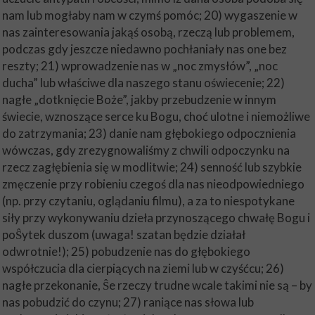
nam lub mogłaby nam w czymś pomóc; 20) wygaszenie w
nas zainteresowania jakąś osobą, rzeczą lub problemem,
podczas gdy jeszcze niedawno pochłaniały nas one bez
reszty; 21) wprowadzenie nas w „noc zmysłów”, „noc
ducha” lub właściwe dla naszego stanu oświecenie; 22)
nagłe „dotknięcie Boże”, jakby przebudzenie w innym
świecie, wznoszące serce ku Bogu, choć ulotne i niemożliwe
do zatrzymania; 23) danie nam głębokiego odpocznienia
wówczas, gdy zrezygnowaliśmy z chwili odpoczynku na
rzecz zagłębienia się w modlitwie; 24) senność lub szybkie
zmęczenie przy robieniu czegoś dla nas nieodpowiedniego
(np. przy czytaniu, oglądaniu filmu), a za to niespotykane
siły przy wykonywaniu dzieła przynoszącego chwałę Bogu i
poŜytek duszom (uwaga! szatan będzie działał
odwrotnie!); 25) pobudzenie nas do głębokiego
współczucia dla cierpiących na ziemi lub w czyśćcu; 26)
nagłe przekonanie, Ŝe rzeczy trudne wcale takimi nie są – by
nas pobudzić do czynu; 27) raniące nas słowa lub