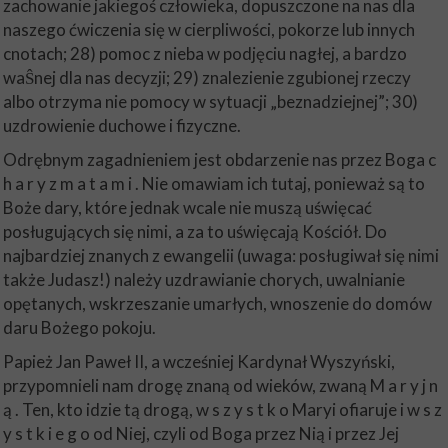
zachowanie jakiegoś człowieka, dopuszczone na nas dla
naszego ćwiczenia się w cierpliwości, pokorze lub innych
cnotach; 28) pomoc z nieba w podjęciu nagłej, a bardzo
waŜnej dla nas decyzji; 29) znalezienie zgubionej rzeczy
albo otrzyma nie pomocy w sytuacji „beznadziejnej”; 30)
uzdrowienie duchowe i fizyczne.
Odrębnym zagadnieniem jest obdarzenie nas przez Boga c
h a r y z m a t a m i . Nie omawiam ich tutaj, ponieważ są to
Boże dary, które jednak wcale nie muszą uświęcać
posługujących się nimi, a za to uświęcają Kościół. Do
najbardziej znanych z ewangelii (uwaga: posługiwał się nimi
także Judasz!) należy uzdrawianie chorych, uwalnianie
opętanych, wskrzeszanie umarłych, wnoszenie do domów
daru Bożego pokoju.
Papież Jan Paweł II, a wcześniej Kardynał Wyszyński,
przypomnieli nam drogę znaną od wieków, zwaną M a r y j n
ą . Ten, kto idzie tą drogą, w s z y s t k o Maryi ofiaruje i w s z
y s t k i e g o od Niej, czyli od Boga przez Nią i przez Jej