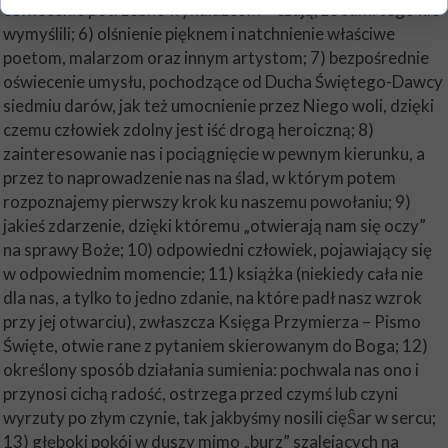
oświecenie potrzebne wynalazcom – czują, że sami tego nie
wymyślili; 6) olśnienie pięknem i natchnienie właściwe
poetom, malarzom oraz innym artystom; 7) bezpośrednie
oświecenie umysłu, pochodzące od Ducha Świętego-Dawcy
siedmiu darów, jak też umocnienie przez Niego woli, dzięki
czemu człowiek zdolny jest iść drogą heroiczną; 8)
zainteresowanie nas i pociągnięcie w pewnym kierunku, a
przez to naprowadzenie nas na ślad, w którym potem
rozpoznajemy pierwszy krok ku naszemu powołaniu; 9)
jakieś zdarzenie, dzięki któremu „otwierają nam się oczy”
na sprawy Boże; 10) odpowiedni człowiek, pojawiający się
w odpowiednim momencie; 11) książka (niekiedy cała nie
dla nas, a tylko to jedno zdanie, na które padł nasz wzrok
przy jej otwarciu), zwłaszcza Księga Przymierza – Pismo
Święte, otwie rane z pytaniem skierowanym do Boga; 12)
określony sposób działania sumienia: pochwala nas ono i
przynosi cichą radość, ostrzega przed czymś lub czyni
wyrzuty po złym czynie, tak jakbyśmy nosili cięŜar w sercu;
13) głęboki pokój w duszy mimo „burz” szalejących na