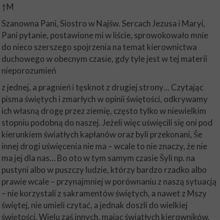
†M
Szanowna Pani, Siostro w Najśw. Sercach Jezusa i Maryi,
Pani pytanie, postawione mi w liście, sprowokowało mnie
do nieco szerszego spojrzenia na temat kierownictwa
duchowego w obecnym czasie, gdy tyle jest w tej materii
nieporozumień
z jednej, a pragnień i tęsknot z drugiej strony… Czytając
pisma świętych i zmarłych w opinii świętości, odkrywamy
ich własną drogę przez ziemię, często tylko w niewielkim
stopniu podobną do naszej. Jeżeli więc uświęcili się oni pod
kierunkiem światłych kapłanów oraz byli przekonani, Ŝe
innej drogi uświęcenia nie ma – wcale to nie znaczy, że nie
ma jej dla nas… Bo oto w tym samym czasie Ŝyli np. na
pustyni albo w puszczy ludzie, którzy bardzo rzadko albo
prawie wcale – przynajmniej w porównaniu z naszą sytuacją
– nie korzystali z sakramentów świętych, a nawet z Mszy
świętej, nie umieli czytać, a jednak doszli do wielkiej
świętości. Wielu zaś innych, mając światłych kierowników,