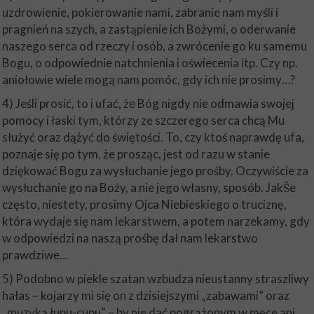
uzdrowienie, pokierowanie nami, zabranie nam myśli i
pragnień na szych, a zastąpienie ich Bożymi, o oderwanie
naszego serca od rzeczy i osób, a zwrócenie go ku samemu
Bogu, o odpowiednie natchnienia i oświecenia itp. Czy np.
aniołowie wiele mogą nam pomóc, gdy ich nie prosimy…?
4) Jeśli prosić, to i ufać, że Bóg nigdy nie odmawia swojej
pomocy i łaski tym, którzy ze szczerego serca chcą Mu
służyć oraz dążyć do świętości. To, czy ktoś naprawdę ufa,
poznaje się po tym, że prosząc, jest od razu w stanie
dziękować Bogu za wysłuchanie jego prośby. Oczywiście za
wysłuchanie go na Boży, a nie jego własny, sposób. JakŜe
często, niestety, prosimy Ojca Niebieskiego o truciznę,
która wydaje się nam lekarstwem, a potem narzekamy, gdy
w odpowiedzi na naszą prośbę dał nam lekarstwo
prawdziwe…
5) Podobno w piekle szatan wzbudza nieustanny straszliwy
hałas – kojarzy mi się on z dzisiejszymi „zabawami” oraz
„muzyką łupu-cupu” – by nie dać pogrążonym w męce ani