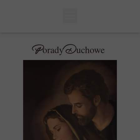
P
D
orady
uchowe