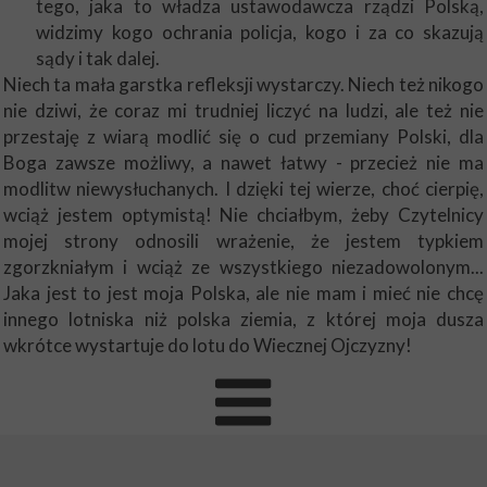
tego, jaka to władza ustawodawcza rządzi Polską,
widzimy kogo ochrania policja, kogo i za co skazują
sądy i tak dalej.
Niech ta mała garstka refleksji wystarczy. Niech też nikogo
nie dziwi, że coraz mi trudniej liczyć na ludzi, ale też nie
przestaję z wiarą modlić się o cud przemiany Polski, dla
Boga zawsze możliwy, a nawet łatwy - przecież nie ma
modlitw niewysłuchanych. I dzięki tej wierze, choć cierpię,
wciąż jestem optymistą! Nie chciałbym, żeby Czytelnicy
mojej strony odnosili wrażenie, że jestem typkiem
zgorzkniałym i wciąż ze wszystkiego niezadowolonym...
Jaka jest to jest moja Polska, ale nie mam i mieć nie chcę
innego lotniska niż polska ziemia, z której moja dusza
wkrótce wystartuje do lotu do Wiecznej Ojczyzny!