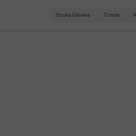
Strona Główna
O mnie
K
Żyłem w Bogu
Video
PODWYŻSZEN