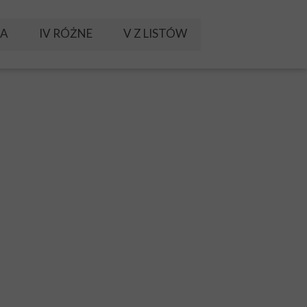
KA
IV RÓŻNE
V Z LISTÓW