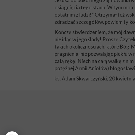
Jezusa do pokornego zajmowania wśr
osiągnięcia tego stanu. W tym momen
ostatnim z ludzi!” Otrzymał też wska
zdradzać szczegółów, powiem tylko,
Kończę stwierdzeniem, że mój dawny 
nie idąc w jego ślady! Proszę Czytel
takich okolicznościach, które Bóg-Mi
pragnienia, nie pozwalając piekłu 
całą rękę! Niech na całą walkę z n
potężnej Armii Aniołów) błogosławi
ks. Adam Skwarczyński, 20 kwietni