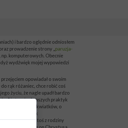
daniach) i bardzo oględnie odniosłem
 oraz prowadzenie strony „
paruzja-
ch, np. komputerowych. Obecnie
, gdyż wydźwięk mojej wypowiedzi
z przejęciem opowiadał o swoim
 do rąk różaniec, chce robić coś
 jego życiu, że nagle upadł bardzo
icą” i stroni od naszych praktyk
ę tu licznych jego kwiatków, o
. Zachowują się jak
. W tych dniach ktoś z rodziny
wał mnie, że uznaje on Chrystusa