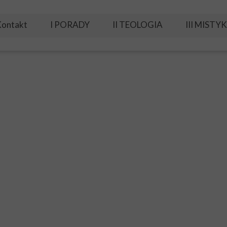
ontakt
I PORADY
II TEOLOGIA
III MISTY
A. Moja walka z szatanem
B. Moja modlitwa
IE KRZYŻA ŚWIĘTEGO 2024
C. Wyjście z nałogów
D. Duch Święty moim mistrzem
E. Relacje rodzinne i małżeńskie
F. Praca nad sobą