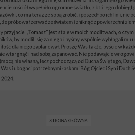
ód ludzi ostatniego miejsca i służenia im. Ogarnęło go wie
cie kościół wypełniło ogromne światło, z którego dobiegł go
zówki, co ma teraz ze sobą zrobić, i poszedł po ich linii, ni
 że próbował zerwać ze światem i zniknąć z powierzchni zie
przyjaciel „Tomasz” jest stale w moich modlitwach, o czym w
ników, by modlili się za niego i byśmy wspólnie wybłagali mu
łość dla niego zaplanował. Proszę Was także, byście w każdej
w nie wtargnąć i nad sobą zapanować. Nie podawajcie wrogowi
im (mocą nie własną, lecz pochodzącą od Ducha Świętego, Da
 Was i ubogaci potrzebnymi łaskami Bóg Ojciec i Syn i Duch
a 2024.
STRONA GŁÓWNA