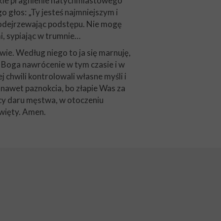
lkie pragnienie natychmiastowego
 głos: „Ty jesteś najmniejszym i
e podejrzewając podstępu. Nie mogę
mi, sypiając w trumnie…
ie. Według niego to ja się marnuję,
 u Boga nawrócenie w tym czasie i w
 chwili kontrolowali własne myśli i
 nawet paznokcia, bo złapie Was za
wcy daru męstwa, w otoczeniu
 Święty. Amen.