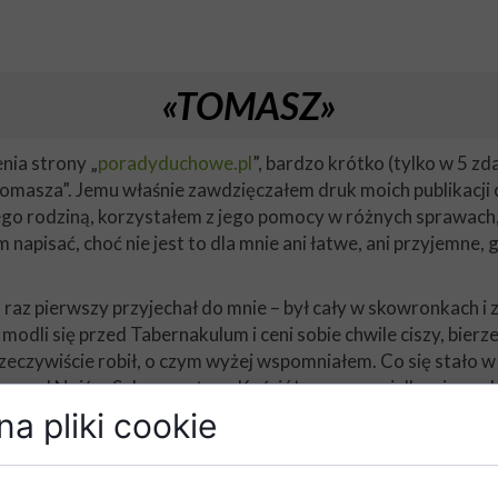
«TOMASZ»
enia strony „
poradyduchowe.pl
”, bardzo krótko (tylko w 5 z
Tomasza”. Jemu właśnie zawdzięczałem druk moich publikacji
 z jego rodziną, korzystałem z jego pomocy w różnych sprawa
napisać, choć nie jest to dla mnie ani łatwe, ani przyjemne
z pierwszy przyjechał do mnie – był cały w skowronkach i 
odli się przed Tabernakulum i ceni sobie chwile ciszy, bierze
 rzeczywiście robił, o czym wyżej wspomniałem. Co się stało w
a przed Najśw. Sakramentem, Kościół nazywa „wielką nierządn
y za cenne i Boże, wszystko interpretuje na opak (nie zdradz
a pliki cookie
gorsze – ma zgubny wpływ na grupę ludzi, która się go trzyma
ienie, a w jego nauczaniu nie widzą diabelskiego zwiedzenia
cją, oczytaniem i oddziaływaniem na nią „Tomasza”, zaalarmo