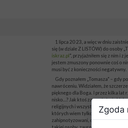
1 lipca 20 23, a więc w dniu zaistni
się (w dziale Z LISTÓW) do osoby „
iskraz.pl
”, przyjaźniłem się z nim i
jestem zmuszony ponownie coś o nim 
musi być z konieczności negatywny.
Gdy poznałem „Tomasza” – gdy po ra
nawróceniu. Widziałem, że szczerze m
pięknego dla Boga. I przez kilka lat
nisko…? Jak ktoś zauważył, nie klęk
religijnych i wszystkiego, co uważam
Zgoda n
których wiem tylko ja), ale – co naj
zahipnotyzowani, oddając mu swoje m
takiej osoby, zauroczonej inteligen