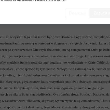
iec. Jest naszą Królową, Matką, Wspomożycielką, Wychowawczynią, spogląda na n
sposoby na wyrażanie swojej do Niej miłości i na zapraszanie Jej do własnego życi
Dostosuj
Zezwól n
jmę to własnymi słowami) wyolbrzymianiem Jej roli w naszym życiu jakoby „koszt
i, że wszystkie Jego łaski muszą być przez stworzenia wyproszone, nie tylko wi
) orędownikami, co zresztą zawarte jest w dogmacie o świętych obcowaniu. Luter od
ecznego zjednoczenia z Nim czyli zbawienia) nie są nam potrzebni żadni pośredn
ni, to jednak jesteśmy sobie potrzebni nawzajem z woli Boga, który stwarza swoi
 Jakby modelem funkcjonowania tego dogmatu jest wydarzenie w Kanie Galilejski
śbę Matki, chcąc sprawić Jej tym radość. Niewątpliwie i dzisiaj dla Jej radości c
, katolicy, mieli dzisiaj odstępować choćby na krok od ukształtowanego w cią
ylko Maryjnego, gdyż zarazem kultu wszystkich Aniołów i Świętych, otaczających
h imiona i korzystamy z łask, które stale nam wypraszają u miłosiernego Boga.
tych wynika z Bożej sprawiedliwości. Oto odnośne słowa Boskiego Nauczyciela (
ią w zanadrze wasze, albowiem jaką miarą wy mierzycie, taką wam odmierzą”. Jezus,
a, w sposób pełny i doskonały, Jego Matka. Zresztą szła tą drogą od początku,