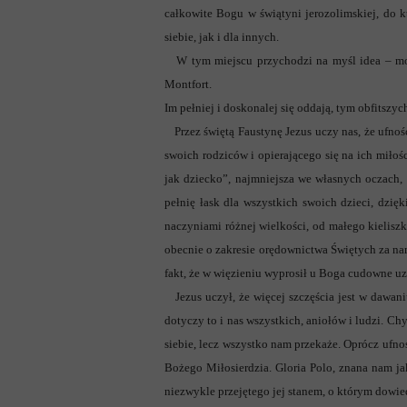
całkowite Bogu w świątyni jerozolimskiej, do k
siebie, jak i dla innych.
W tym miejscu przychodzi na myśl idea – może
Montfort.
Im pełniej i doskonalej się oddają, tym obfitsz
Przez świętą Faustynę Jezus uczy nas, że ufnoś
swoich rodziców i opierającego się na ich miłoś
jak dziecko”, najmniejsza we własnych oczach, 
pełnię łask dla wszystkich swoich dzieci, dzi
naczyniami różnej wielkości, od małego kieliszk
obecnie o zakresie orędownictwa Świętych za na
fakt, że w więzieniu wyprosił u Boga cudowne uzdr
Jezus uczył, że więcej szczęścia jest w dawani
dotyczy to i nas wszystkich, aniołów i ludzi. C
siebie, lecz wszystko nam przekaże. Oprócz ufn
Bożego Miłosierdzia. Gloria Polo, znana nam ja
niezwykle przejętego jej stanem, o którym dowied