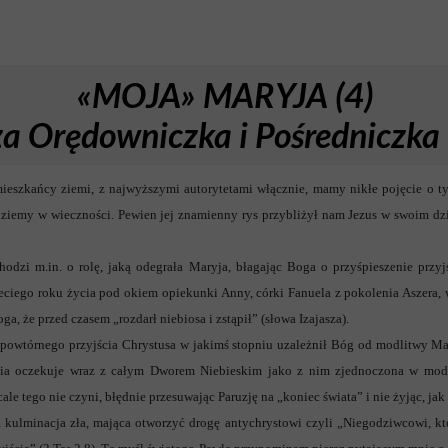
«MOJA» MARYJA (4)
 Orędowniczka i Pośredniczka 
szkańcy ziemi, z najwyższymi autorytetami włącznie, mamy nikłe pojęcie o ty
będziemy w wieczności. Pewien jej znamienny rys przybliżył nam Jezus w swoim 
odzi m.in. o rolę, jaką odegrała Maryja, błagając Boga o przyśpieszenie przyj
rzeciego roku życia pod okiem opiekunki Anny, córki Fanuela z pokolenia Aszera,
ga, że przed czasem „rozdarł niebiosa i zstąpił” (słowa Izajasza).
powtórnego przyjścia Chrystusa w jakimś stopniu uzależnił Bóg od modlitwy Mary
cia oczekuje wraz z całym Dworem Niebieskim jako z nim zjednoczona w modli
ale tego nie czyni, błędnie przesuwając Paruzję na „koniec świata” i nie żyjąc, jak 
ta kulminacja zła, mająca otworzyć drogę antychrystowi czyli „Niegodziwcowi, kt