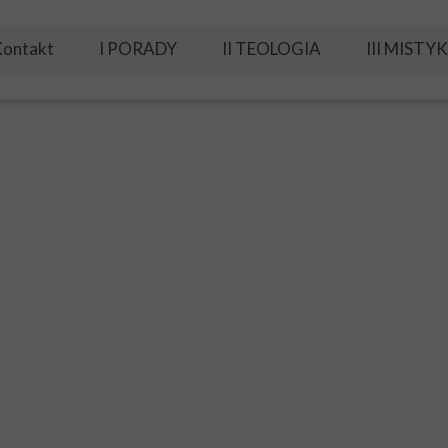
ontakt
I PORADY
II TEOLOGIA
III MISTY
A. Moja walka z szatanem
B. Moja modlitwa
IE KRZYŻA ŚWIĘTEGO 2024
C. Wyjście z nałogów
D. Duch Święty moim mistrzem
E. Relacje rodzinne i małżeńskie
F. Praca nad sobą