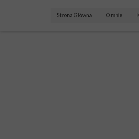
Strona Główna
O mnie
K
Żyłem w Bogu
Video
PODWYŻSZEN