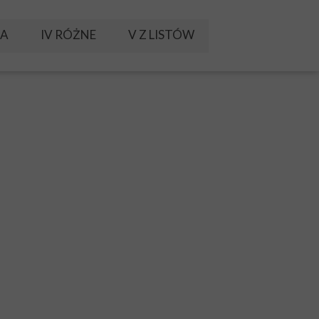
KA
IV RÓŻNE
V Z LISTÓW