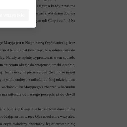
as ze swoich obrazów i figur, a każdy z nas ma
a. Boli nas więc to, że nawet z Watykanu dociera
a wszystkie
em pomniejszania tym samym roli Chrystusa”…! Na
ęc Maryja jest u Niego naszą Orędowniczką, lecz
rzucił ten dogmat twierdząc, że w odniesieniu do
icy. Należy tę opinię wyprostować w ten sposób:
m dzieciom okazje do wzajemnej troski o siebie,
ej: Jezus uczynił pierwszy cud (być może nawet
zyni wiele cudów i z miłości do Niej udziela nam
gu wieków kultu Maryjnego i zbaczać w kierunku
 nas miłością od naszego poczęcia aż do chwili
Łk 6, 38): „Dawajcie, a będzie wam dane; miarą
 oddając za nas w ręce Ojca absolutnie wszystko,
 o czym świadczy chociażby Jej ofiarowanie się