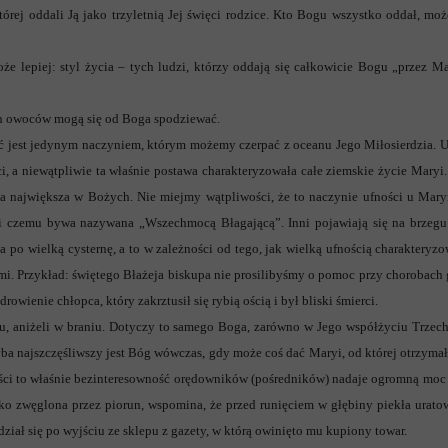
tórej oddali Ją jako trzyletnią Jej święci rodzice. Kto Bogu wszystko oddał, mo
 lepiej: styl życia – tych ludzi, którzy oddają się całkowicie Bogu „przez M
ych owoców mogą się od Boga spodziewać.
ć jest jedynym naczyniem, którym możemy czerpać z oceanu Jego Miłosierdzia. Uf
ci, a niewątpliwie ta właśnie postawa charakteryzowała całe ziemskie życie Maryi.
a największa w Bożych. Nie miejmy wątpliwości, że to naczynie ufności u Maryi 
ęki czemu bywa nazywana „Wszechmocą Błagającą”. Inni pojawiają się na brzegu
a po wielką cysternę, a to w zależności od tego, jak wielką ufnością charakteryz
mi. Przykład: świętego Błażeja biskupa nie prosilibyśmy o pomoc przy chorobach
owienie chłopca, który zakrztusił się rybią ością i był bliski śmierci.
u, aniżeli w braniu. Dotyczy to samego Boga, zarówno w Jego współżyciu Trzech 
hyba najszczęśliwszy jest Bóg wówczas, gdy może coś dać Maryi, od której otrzymał
ości to właśnie bezinteresowność orędowników (pośredników) nadaje ogromną moc 
ko zwęglona przez piorun, wspomina, że przed runięciem w głębiny piekła uratow
ział się po wyjściu ze sklepu z gazety, w którą owinięto mu kupiony towar.