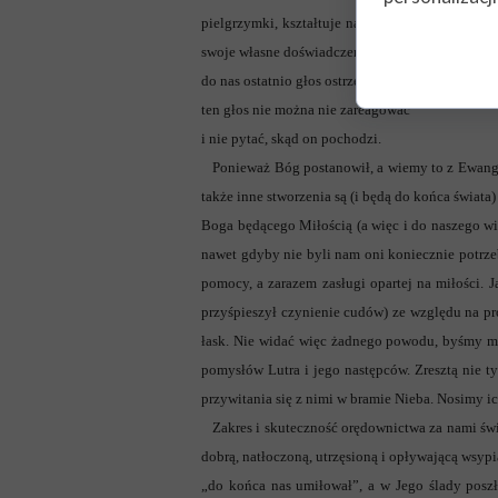
pielgrzymki, kształtuje naszą duchowość Różan
swoje własne doświadczenia, modlitwy, ulubione 
do nas ostatnio głos ostrzegający nas przed (u
ten głos nie można nie zareagować
i nie pytać, skąd on pochodzi.
Ponieważ Bóg postanowił, a wiemy to z Ewangeli
także inne stworzenia są (i będą do końca świata
Boga będącego Miłością (a więc i do naszego wi
nawet gdyby nie byli nam oni koniecznie potrzeb
pomocy, a zarazem zasługi opartej na miłości.
przyśpieszył czynienie cudów) ze względu na pro
łask. Nie widać więc żadnego powodu, byśmy my
pomysłów Lutra i jego następców. Zresztą nie t
przywitania się z nimi w bramie Nieba. Nosimy ic
Zakres i skuteczność orędownictwa za nami świę
dobrą, natłoczoną, utrzęsioną i opływającą wsyp
„do końca nas umiłował”, a w Jego ślady poszł