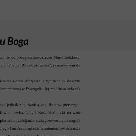
u Boga
m, ile od początku zawdzięcza Maryi ludzkość,
dziele „Poemat Boga-Człowieka”, skierowanym do
ścia na ziemię Mesjasza. Czyniła to w świątyni
 wspomnianej w Ewangelii. Jej modlitwa była tak
i, jednak z tą różnicą, że o ile przy pierwszym
twie. Trzeba, żeby i Kościół ziemski na wzór
pierwsi chrześcijanie, stałą gotowością na nagłe i
órego Pan Jezus zgładzi tchnieniem swoich ust i