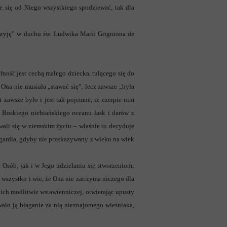
że się od Niego wszystkiego spodziewać, tak dla
aryję” w duchu św. Ludwika Marii Grigniona de
ność jest cechą małego dziecka, tulącego się do
 Ona nie musiała „stawać się”, lecz zawsze „była
zawsze było i jest tak pojemne, iż czerpie nim
 Boskiego niebiańskiego oceanu łask i darów z
owali się w ziemskim życiu – właśnie to decyduje
 gardła, gdyby nie przekazywany z wieku na wiek
Osób, jak i w Jego udzielaniu się stworzeniom;
 wszystko i wie, że Ona nie zatrzyma niczego dla
ich modlitwie wstawienniczej, otwierając upusty
ało ją błaganie za nią nieznajomego wieśniaka,