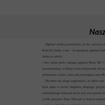
Nasza
Ogólnie można powiedzieć, że my wszyscy, mie
Kościół, każdy z nas – tę tajemnicę zgłębiać 
druku w całości
i bez zmian przez samego papieża Piusa XII. Ch
jerozolimskiej, w której cieniu dojrzewała od t
płomienna, czysta i ufna, tak poruszająca serce Bo
Dla mnie nie ulega wątpliwości, że także czas 
była sama w swoim błaganiu, drugiego przyjś
niebiańskiego dołączał się do niej, lecz prawie wc
rychłe przyjście Pana. Obecnie w świecie naras